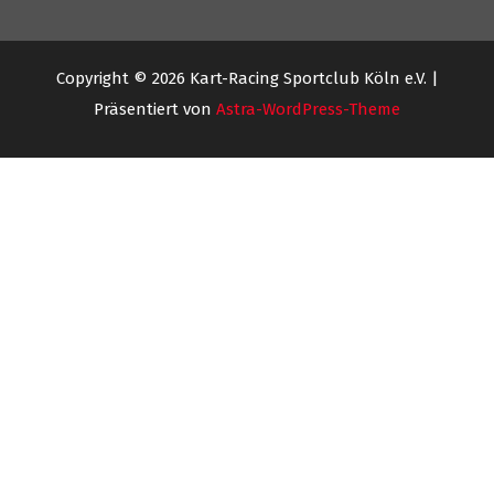
Copyright © 2026 Kart-Racing Sportclub Köln e.V. |
Präsentiert von
Astra-WordPress-Theme
Angemeldete Racer
1. Kevin Kuntz
3. Pascal Holubeck
5. Tim Oehme
7. Stephan Jonas
9. Maxim Reuffurth
11. Torsten Hansen
13. Luca Maggiulli
15.
Marvin Prang
2. Annabel Heffels
4. Julia Milk
6. Timo Jonas
8. Sascha Thelen
10.
Daniel Reichow
12. Tom Wielpütz
14. Burkard Brinkmann
Racer: 15 / 16
Anmeldungen sind für diese Veranstaltung
geschlossen