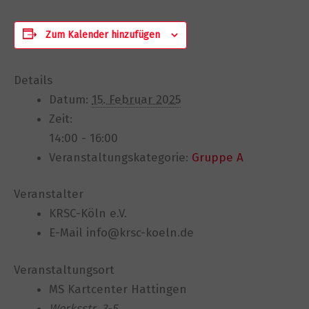
Zum Kalender hinzufügen
Details
Datum:
15. Februar 2025
Zeit:
14:00 - 16:00
Veranstaltungskategorie:
Gruppe A
Veranstalter
KRSC-Köln e.V.
E-Mail
info@krsc-koeln.de
Veranstaltungsort
MS Kartcenter Hattingen
Werksstr. 3-5