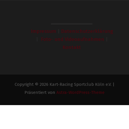
Impressum
|
Datenschutzerklärung
|
Foto- und Videoaufnahmen
|
Kontakt
Copyright © 2026 Kart-Racing Sportclub Köln e.V. |
Präsentiert von
Astra-WordPress-Theme
Angemeldete Racer
1. Torsten Hansen
3. Sebastian Marek
5. Tim Oehme
2. Lisa Fischer
4. Kevin Kuntz