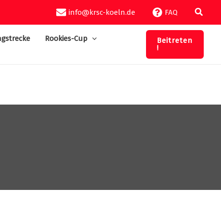
Suche
info@krsc-koeln.de
FAQ
gstrecke
Rookies-Cup
Beitreten
!