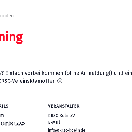
funden.
ining
 uns? Einfach vorbei kommen (ohne Anmeldung!) und ein
KRSC-Vereinsklamotten 🙂
AILS
VERANSTALTER
um:
KRSC-Köln e.V.
E-Mail
ezember 2025
info@krsc-koeln.de