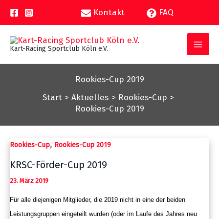
Zum
Kontakt
FAQ
Inhalt
springen
Kart-Racing Sportclub Köln e.V.
Rookies-Cup 2019
Start
Aktuelles
Rookies-Cup
Rookies-Cup 2019
,
Rookies-Cup
Rookies-Cup 2019
KRSC-Förder-Cup 2019
23. März 2019
Für alle diejenigen Mitglieder, die 2019 nicht in eine der beiden
Leistungsgruppen eingeteilt wurden (oder im Laufe des Jahres neu