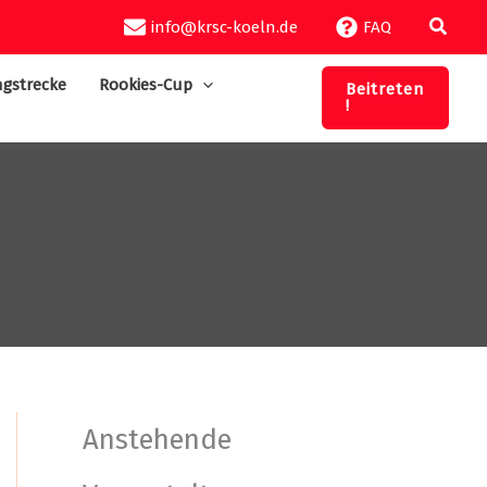
Suche
info@krsc-koeln.de
FAQ
gstrecke
Rookies-Cup
Beitreten
!
Anstehende