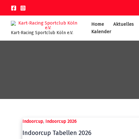
Zum
Inhalt
springen
Home
Aktuelles
Kalender
Kart-Racing Sportclub Köln e.V.
,
Indoorcup
Indoorcup 2026
Indoorcup Tabellen 2026