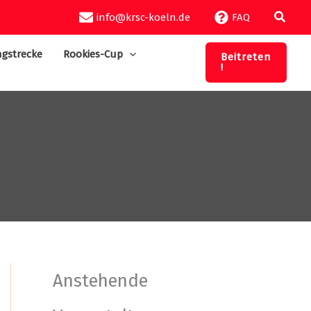
Suche
info@krsc-koeln.de
FAQ
gstrecke
Rookies-Cup
Beitreten
!
Anstehende