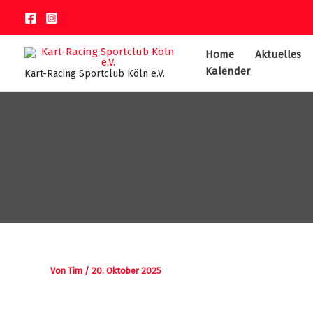
Zum
Inhalt
springen
Home
Aktuelles
Kalender
Kart-Racing Sportclub Köln e.V.
Von
Tim
/
20. Oktober 2025