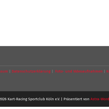
ssum
|
Datenschutzerklärung
|
Foto- und Videoaufnahmen
|
K
2026 Kart-Racing Sportclub Köln e.V. | Präsentiert von
Astra-Wor