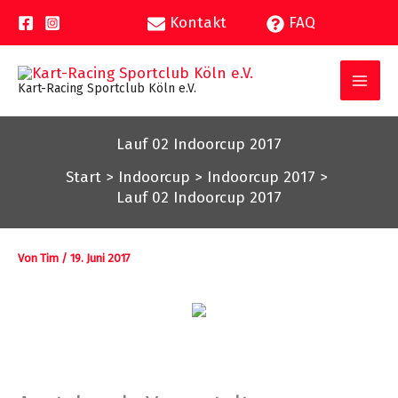
Zum
Kontakt
FAQ
Inhalt
springen
Kart-Racing Sportclub Köln e.V.
Lauf 02 Indoorcup 2017
Start
Indoorcup
Indoorcup 2017
Lauf 02 Indoorcup 2017
Von
Tim
/
19. Juni 2017