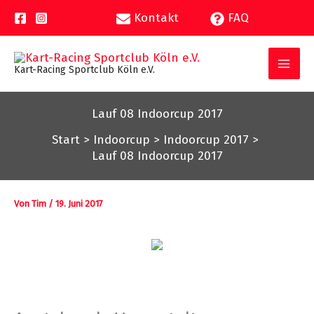
Zum
Kontakt
FAQ
Inhalt
springen
Kart-Racing Sportclub Köln e.V.
Lauf 08 Indoorcup 2017
Start
Indoorcup
Indoorcup 2017
Lauf 08 Indoorcup 2017
Von
Tim
/
19. Juni 2017