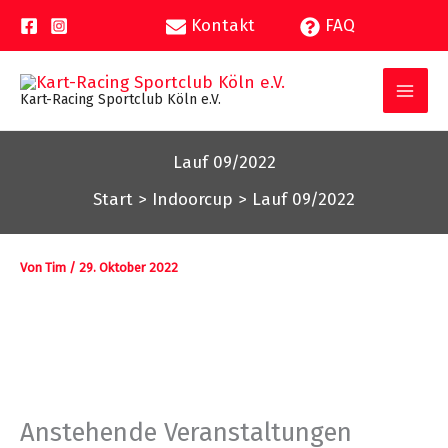
Zum
Kontakt
FAQ
Inhalt
springen
Kart-Racing Sportclub Köln e.V.
Lauf 09/2022
Start
Indoorcup
Lauf 09/2022
Von
Tim
/
29. Oktober 2022
Anstehende Veranstaltungen