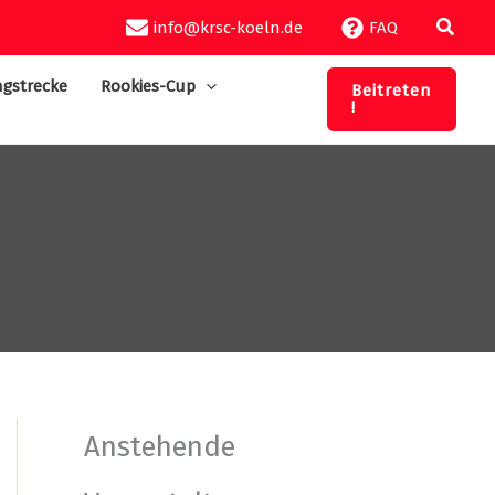
Suche
info@krsc-koeln.de
FAQ
gstrecke
Rookies-Cup
Beitreten
!
Anstehende