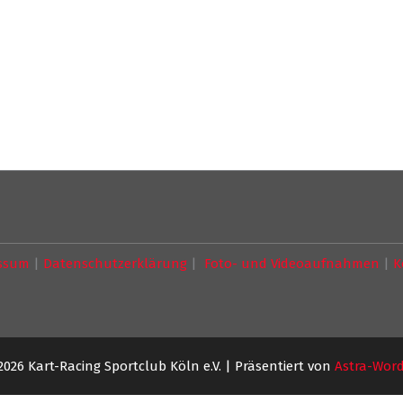
ssum
|
Datenschutzerklärung
|
Foto- und Videoaufnahmen
|
K
2026 Kart-Racing Sportclub Köln e.V. | Präsentiert von
Astra-Wor