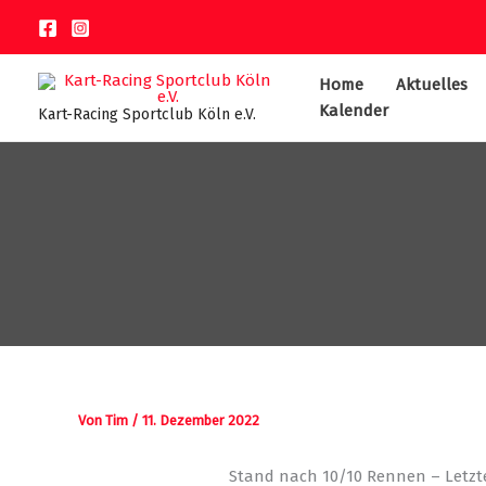
Zum
Inhalt
springen
Home
Aktuelles
Kalender
Kart-Racing Sportclub Köln e.V.
Von
Tim
/
11. Dezember 2022
Stand nach 10/10 Rennen – Letztes